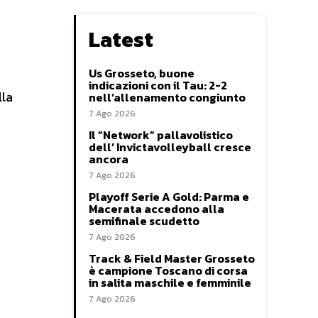
Latest
Us Grosseto, buone
indicazioni con il Tau: 2-2
lla
nell’allenamento congiunto
7 Ago 2026
Il ”Network” pallavolistico
dell’ Invictavolleyball cresce
ancora
7 Ago 2026
Playoff Serie A Gold: Parma e
Macerata accedono alla
semifinale scudetto
7 Ago 2026
Track & Field Master Grosseto
è campione Toscano di corsa
in salita maschile e femminile
7 Ago 2026