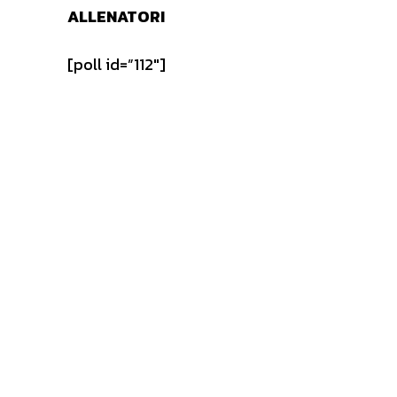
ALLENATORI
[poll id=”112″]