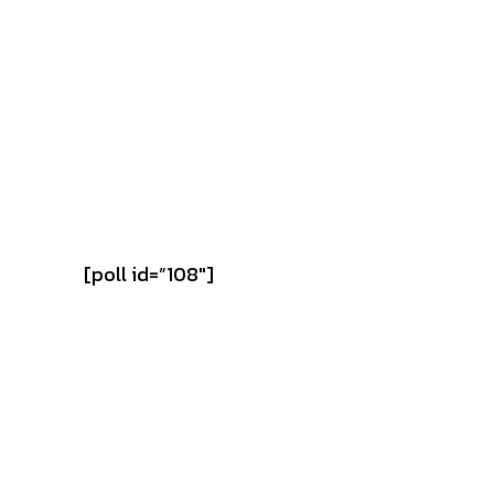
[poll id=”108″]