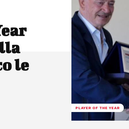
Year
lla
o le
PLAYER OF THE YEAR