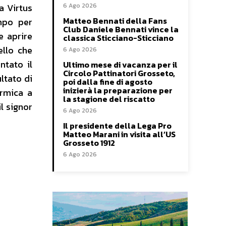
6 Ago 2026
a Virtus
Matteo Bennati della Fans
ampo per
Club Daniele Bennati vince la
e aprire
classica Sticciano-Sticciano
ello che
6 Ago 2026
ntato il
Ultimo mese di vacanza per il
Circolo Pattinatori Grosseto,
ltato di
poi dalla fine di agosto
inizierà la preparazione per
ermica a
la stagione del riscatto
il signor
6 Ago 2026
Il presidente della Lega Pro
Matteo Marani in visita all’US
Grosseto 1912
6 Ago 2026