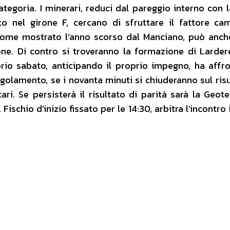
egoria. I minerari, reduci dal pareggio interno con l
o nel girone F, cercano di sfruttare il fattore c
come mostrato l’anno scorso dal Manciano, può anch
one. Di contro si troveranno la formazione di Larder
rio sabato, anticipando il proprio impegno, ha affro
olamento, se i novanta minuti si chiuderanno sul risu
ri. Se persisterà il risultato di parità sarà la Geot
Fischio d’inizio fissato per le 14:30, arbitra l’incontro 