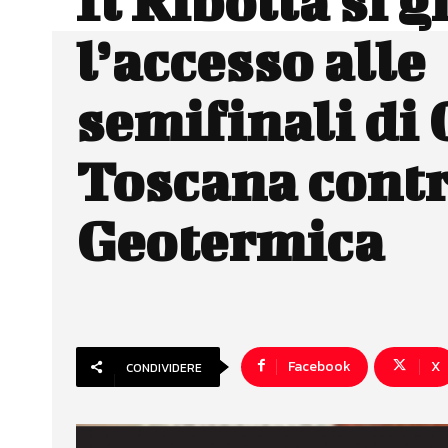
Il Ribolla si g
l’accesso alle
semifinali di
Toscana contr
Geotermica
Facebook
X
CONDIVIDERE