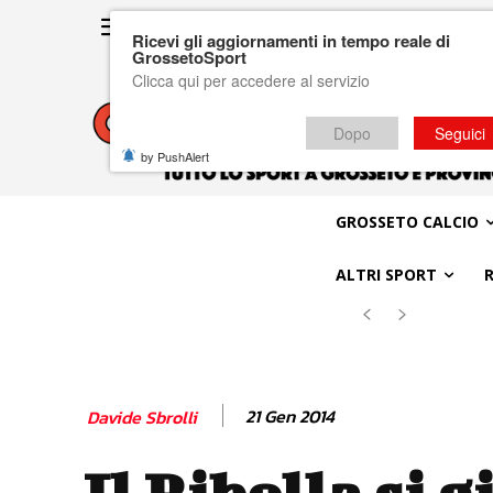
Ricevi gli aggiornamenti in tempo reale di
GrossetoSport
Clicca qui per accedere al servizio
Dopo
Seguici
by PushAlert
GROSSETO CALCIO
ALTRI SPORT
21 Gen 2014
Davide Sbrolli