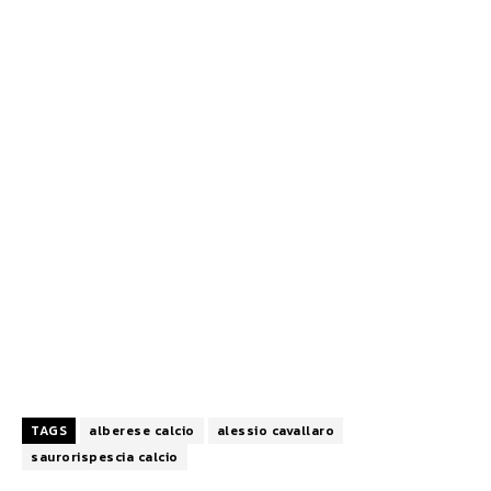
TAGS
alberese calcio
alessio cavallaro
saurorispescia calcio