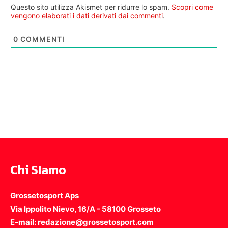
Questo sito utilizza Akismet per ridurre lo spam.
Scopri come
vengono elaborati i dati derivati dai commenti
.
0
COMMENTI
Chi SIamo
Grossetosport Aps
Via Ippolito Nievo, 16/A - 58100 Grosseto
E-mail: redazione@grossetosport.com