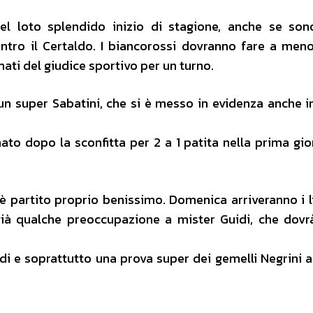
nel loto splendido inizio di stagione, anche se son
 contro il Certaldo. I biancorossi dovranno fare a men
ati del giudice sportivo per un turno.
un super Sabatini, che si è messo in evidenza anche 
ato dopo la sconfitta per 2 a 1 patita nella prima gio
è partito proprio benissimo. Domenica arriveranno i l
ià qualche preoccupazione a mister Guidi, che dovr
rdi e soprattutto una prova super dei gemelli Negrini a