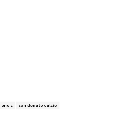
rone c
san donato calcio