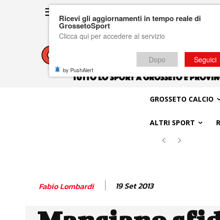
Ricevi gli aggiornamenti in tempo reale di
GrossetoSport
Clicca qui per accedere al servizio
Dopo
Seguici
by PushAlert
GROSSETO CALCIO
ALTRI SPORT
19 Set 2013
Fabio Lombardi