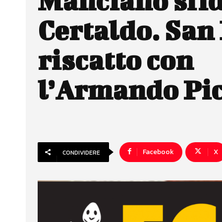
Manciano sfid
Certaldo. San
riscatto con
l’Armando Pic
Facebook
X
CONDIVIDERE