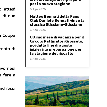
per la nuova stagione
o attesi
6 Ago 2026
o di due
Matteo Bennati della Fans
Club Daniele Bennati vince la
classica Sticciano-Sticciano
6 Ago 2026
in Coppa
Ultimo mese di vacanza per il
Circolo Pattinatori Grosseto,
poi dalla fine di agosto
rnata di
inizierà la preparazione per
la stagione del riscatto
6 Ago 2026
ivornesi
à fare a
nch’essi