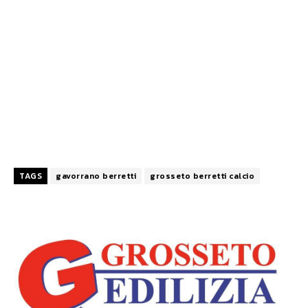
TAGS
gavorrano berretti
grosseto berretti calcio