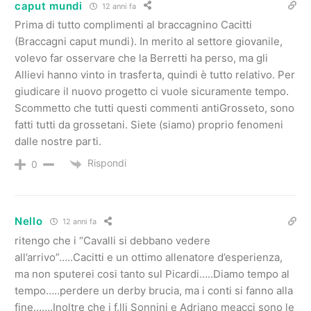
caput mundi
12 anni fa
Prima di tutto complimenti al braccagnino Cacitti
(Braccagni caput mundi). In merito al settore giovanile,
volevo far osservare che la Berretti ha perso, ma gli
Allievi hanno vinto in trasferta, quindi è tutto relativo. Per
giudicare il nuovo progetto ci vuole sicuramente tempo.
Scommetto che tutti questi commenti antiGrosseto, sono
fatti tutti da grossetani. Siete (siamo) proprio fenomeni
dalle nostre parti.
Rispondi
0
Nello
12 anni fa
ritengo che i “Cavalli si debbano vedere
all’arrivo”…..Cacitti e un ottimo allenatore d’esperienza,
ma non sputerei cosi tanto sul Picardi…..Diamo tempo al
tempo…..perdere un derby brucia, ma i conti si fanno alla
fine…….Inoltre che i f.lli Sonnini e Adriano meacci sono le