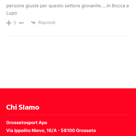
persone giuste per questo settore giovanile…..In Bocca a
Lupo
Rispondi
0
Chi SIamo
Grossetosport Aps
Via Ippolito Nievo, 16/A - 58100 Grosseto