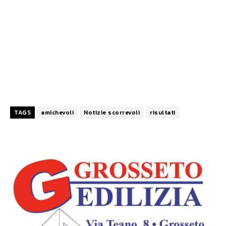
TAGS
amichevoli
Notizie scorrevoli
risultati