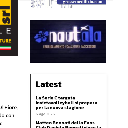
Latest
La Serie C targata
Invictavolleyball si prepara
i Fiore,
per la nuova stagione
6 Ago 2026
rdo con
Matteo Bennati della Fans
re
Club Daniele Bennati vince la