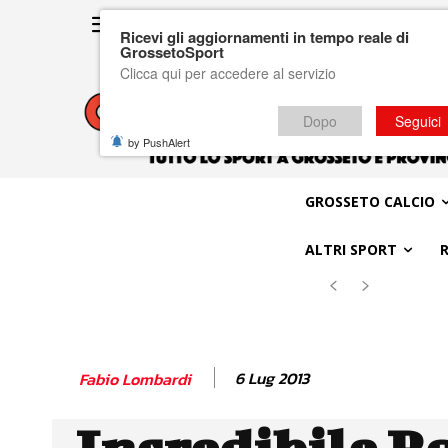
Ricevi gli aggiornamenti in tempo reale di
GrossetoSport
Clicca qui per accedere al servizio
Dopo
Seguici
by PushAlert
GROSSETO CALCIO
ALTRI SPORT
6 Lug 2013
Fabio Lombardi