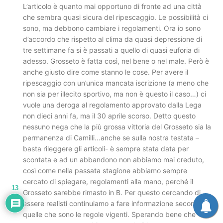
L’articolo è quanto mai opportuno di fronte ad una città
che sembra quasi sicura del ripescaggio. Le possibilità ci
sono, ma debbono cambiare i regolamenti. Ora io sono
d’accordo che rispetto al clima da quasi depressione di
tre settimane fa si è passati a quello di quasi euforia di
adesso. Grosseto è fatta così, nel bene o nel male. Però è
anche giusto dire come stanno le cose. Per avere il
ripescaggio con un’unica mancata iscrizione (a meno che
non sia per illecito sportivo, ma non è questo il caso…) ci
vuole una deroga al regolamento approvato dalla Lega
non dieci anni fa, ma il 30 aprile scorso. Detto questo
nessuno nega che la più grossa vittoria del Grosseto sia la
permanenza di Camilli…anche se sulla nostra testata –
basta rileggere gli articoli- è sempre stata data per
scontata e ad un abbandono non abbiamo mai creduto,
così come nella passata stagione abbiamo sempre
cercato di spiegare, regolamenti alla mano, perché il
13
Grosseto sarebbe rimasto in B. Per questo cercando di
essere realisti continuiamo a fare informazione secondo
quelle che sono le regole vigenti. Sperando bene che