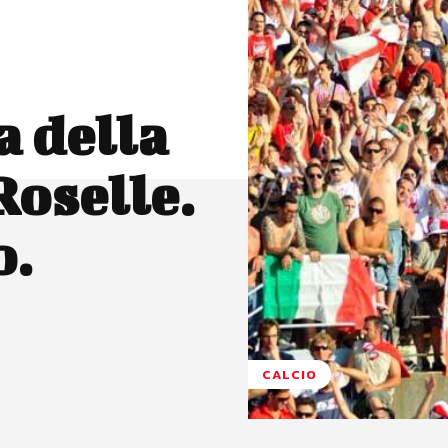
a della
Roselle.
o.
CALCIO