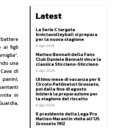
Latest
La Serie C targata
Invictavolleyball si prepara
 battere
per la nuova stagione
6 Ago 2026
ai figli
Matteo Bennati della Fans
miglia”.
Club Daniele Bennati vince la
ando una
classica Sticciano-Sticciano
 Cava di
6 Ago 2026
 panini,
Ultimo mese di vacanza per il
Circolo Pattinatori Grosseto,
sentanti
poi dalla fine di agosto
inizierà la preparazione per
rnite in
la stagione del riscatto
Guardia,
6 Ago 2026
Il presidente della Lega Pro
Matteo Marani in visita all’US
Grosseto 1912